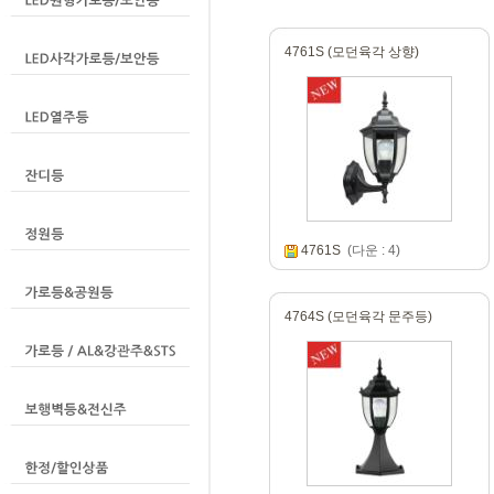
4761S (모던육각 상향)
4761S
(다운 : 4)
4764S (모던육각 문주등)