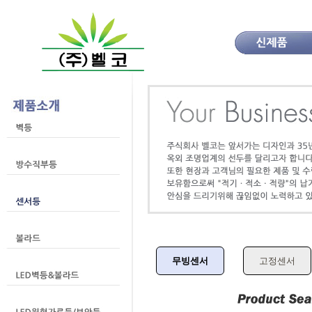
무빙센서
고정센서